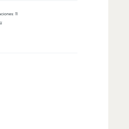
aciones
:
11
Sí