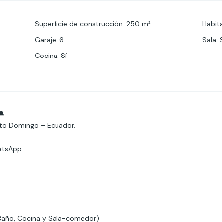
Superficie de construcción
:
250
m²
Habit
Garaje
:
6
Sala
:
Cocina
:
Sí
🔔
anto Domingo – Ecuador.
atsApp.
 Baño, Cocina y Sala-comedor)