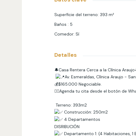
Superficie del terreno
:
393
m²
Baños
:
5
Comedor
:
Sí
Detalles
🔔Casa Rentera Cerca a la Clínica Araujo
Av. Esmeraldas, Clínica Araujo - S
💰
$165.000 Negociable.
👉🏻Agenda tu cita desde el botón de Wh
Terreno: 393m2
Construcción: 250m2
4 Departamentos
DISRIBUCIÓN
Departamento 1: (4 Habitaciones, 1