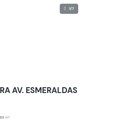
1/7
RA AV. ESMERALDAS
93
m²